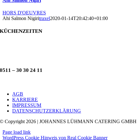
Ahi Salmon Nigiri
HORS D'OEUVRES
Ahi Salmon Nigiri
traxel
2020-01-14T20:42:40+01:00
KÜCHENZEITEN
ABENDS
DI – SA:
17:30 – 21:30 Uhr
0511 – 30 30 24 11
AGB
KARRIERE
IMPRESSUM
DATENSCHUTZERKLÄRUNG
© Copyright 2026 | JOHANNES LÜHMANN CATERING GMBH
Page load link
WordPress Cookie Hinweis von Real Cookie Banner