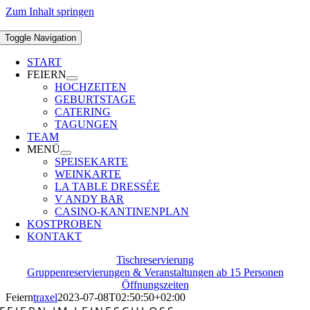
Zum Inhalt springen
Toggle Navigation
START
FEIERN
HOCHZEITEN
GEBURTSTAGE
CATERING
TAGUNGEN
TEAM
MENÜ
SPEISEKARTE
WEINKARTE
LA TABLE DRESSÉE
V ANDY BAR
CASINO-KANTINENPLAN
KOSTPROBEN
KONTAKT
Tischreservierung
Gruppenreservierungen & Veranstaltungen ab 15 Personen
Öffnungszeiten
Feiern
traxel
2023-07-08T02:50:50+02:00