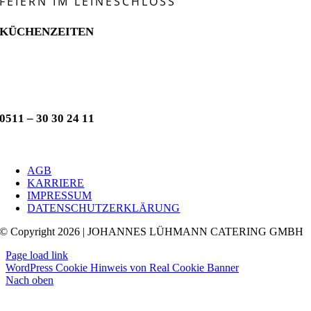
FEIERN IM LEINESCHLOSS
KÜCHENZEITEN
ABENDS
DI – SA:
17:30 – 21:30 Uhr
0511 – 30 30 24 11
AGB
KARRIERE
IMPRESSUM
DATENSCHUTZERKLÄRUNG
© Copyright 2026 | JOHANNES LÜHMANN CATERING GMBH
Page load link
WordPress Cookie Hinweis von Real Cookie Banner
Nach oben